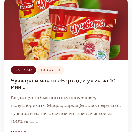
BARKAD
НОВОСТИ
Чучвара и манты «Баркад»: ужин за 10
мин...
Когда нужно быстро и вкусно &mdash;
полуфабрикаты &laquo;Баркад&raquo; выручают.
чучвара и манты с сочной мясной начинкой из
100% мяса...