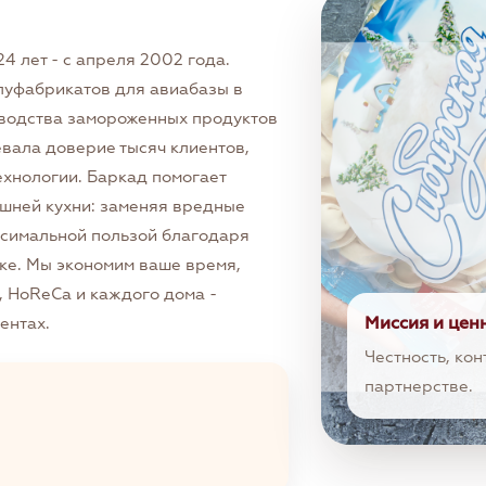
4 лет - с апреля 2002 года.
луфабрикатов для авиабазы в
зводства замороженных продуктов
евала доверие тысяч клиентов,
хнологии. Баркад помогает
шней кухни: заменяя вредные
ксимальной пользой благодаря
ке. Мы экономим ваше время,
, HoReCa и каждого дома -
Миссия и цен
ентах.
Честность, кон
партнерстве.