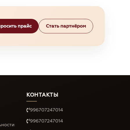
росить прайс
Стать партнёром
КОНТАКТЫ
996707247014
996707247014
ьности