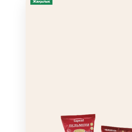
Жаңылык