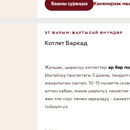
Бааны сураңыз
Кененирээк ма
ЭТ ЖАРЫМ-ЖАРТЫЛАЙ ӨНҮМДӨР
Котлет Баркад
Жумшак, ширелүү котлеттер
ар бир п
Ыңгайлуу таңгактагы 5 даана, тандалг
жаңылыгын сактап, 10-15 мүнөттө ск
алтын кабык, ичине ширелүү назиктик 
жөн эле соус менен идеалдуу - канаа
түйшүксүз.