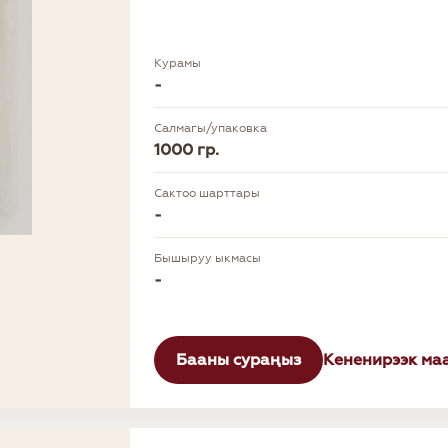
Курамы
-
Салмагы/упаковка
1000 гр.
Сактоо шарттары
-
Бышыруу ыкмасы
-
Бааны сураңыз
Кененирээк ма