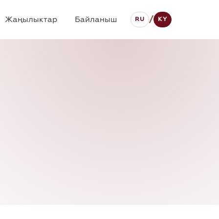
Жаңылыктар
Байланыш
/
RU
KY