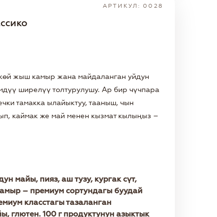
АРТИКУЛ: 0028
ассико
өкөй жыш камыр жана майдаланган уйдун
дүү ширелүү толтурулушу. Ар бир чүчпара
ечки тамакка ылайыктуу, тааныш, чын
ып, каймак же май менен кызмат кылыңыз –
ун майы, пияз, аш тузу, кургак сүт,
; камыр – премиум сортундагы буудай
ремиум класстагы тазаланган
, глютен. 100 г продуктунун азыктык