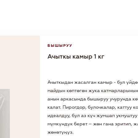
БЫШЫРУУ
Ачыткы камыр 1 кг
Ачыткыдан жасалган камыр - бул үйд
майдын көптөгөн жука катмарларыны
анын аркасында бышыруу учурунда кө
калат. Пирогдор, булочкалар, каттуу 
идеалдуу, бул аз күч жумшап укмушту
мүмкүндүк берет – жөн гана эритип, 
жөнөтүңүз.