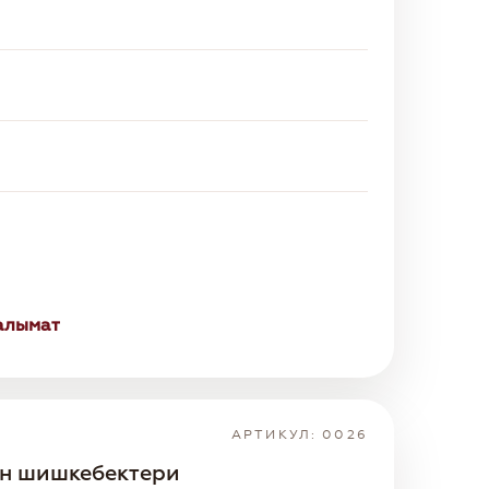
алымат
АРТИКУЛ: 0026
ун шишкебектери