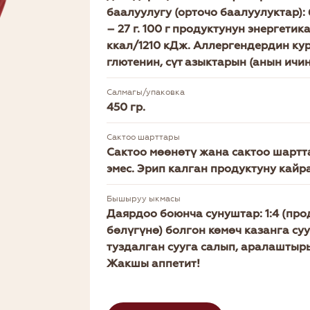
баалуулугу (орточо баалуулуктар): б
– 27 г. 100 г продуктунун энергети
ккал/1210 кДж. Аллергендердин ку
глютенин, сүт азыктарын (анын ичи
Салмагы/упаковка
450 гр.
Сактоо шарттары
Сактоо мөөнөтү жана сактоо шартт
эмес. Эрип калган продуктуну кайр
Бышыруу ыкмасы
Даярдоо боюнча сунуштар: 1:4 (про
бөлүгүнө) болгон көмөч казанга су
туздалган сууга салып, аралаштыры
Жакшы аппетит!