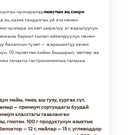
асалган чүчпаралар
люкстын эң сонун
 эң назик тандалган уй эти менен
ини чүчпара эң көп ширелүү эт жарылуусун
инканы баркыт сымал ийкемдүүлүк менен
уу балансын түзөт — жарашыктуу кечки
чүн. 10 мүнөттөн кийин бышырып, чөптөр же
имки тамакты гастрономиялык тамакка
ун майы, пияз, аш тузу, кургак сүт,
; камыр – премиум сортундагы буудай
ремиум класстагы тазаланган
, глютен. 100 г продуктунун азыктык
елоктор – 12 г, майлар – 15 г, углеводдор