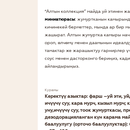
“Алтын коллекция” майда уй этинен ж
миниатюрасы
: жумуртканын камырында
кичинекей берметтер, мында ар бир м
жашырат. Алтын жумуртка камыры нач
ороп, өлчөмү менен даамынын идеалд
тамактар ​​же жарашыктуу гарнирлер ү
соус менен дасторконго бериңиз, кад
айландырыңыз.
Курамы
Керектүү азыктар: фарш –уй эти, уйд
ичүүчү суу, кара мурч, кызыл мурч
уну,ичүүчү суу, тоок жумурткасы, п
дезодорацияланган күн карама майы
баалуулугу (орточо баалуулуктар): б