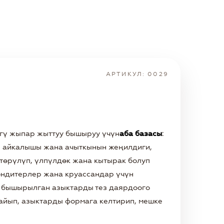
АРТИКУЛ: 0029
өгү жыпар жыттуу бышыруу үчүн
аба базасы
:
н айкалышы жана ачыткынын жеңилдиги,
төрүлүп, үлпүлдөк жана кытырак болуп
кондитерлер жана круассандар үчүн
у бышырылган азыктарды тез даярдоого
жайып, азыктарды формага келтирип, мешке