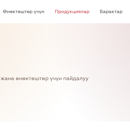
Өнөктөштөр үчүн
Продукциялар
Барактар
р жана өнөктөштөр үчүн пайдалуу