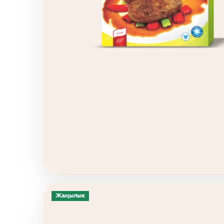
Жаңылык