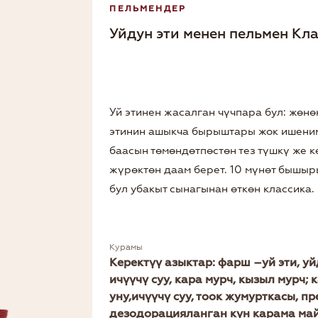
ПЕЛЬМЕНДЕР
Уйдун эти менен пельмен Кл
Уй этинен жасалган чүчпара бул: жөн
этинин ашыкча бырыштары жок ишеним
баасын төмөндөтпөстөн тез түшкү же к
жүрөктөн даам берет. 10 мүнөт бышыр
бул убакыт сынагынан өткөн классика.
Курамы
Керектүү азыктар: фарш –уй эти, уйд
ичүүчү суу, кара мурч, кызыл мурч
уну,ичүүчү суу, тоок жумурткасы, п
дезодорацияланган күн карама майы