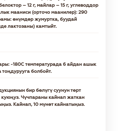
елоктор – 12 г, майлар – 15 г, углеводдор
калык мааниси (орточо маанилер): 290
рамы: өнүмдөр жумуртка, буудай
нде лактозаны) камтыйт.
ары: -180C температурада 6 айдан ашык
а тоңдурууга болбойт.
дукциянын бир бөлүгү суунун төрт
у куюңуз. Чүчпараны кайнап жаткан
ңыз. Кайнап, 10 мүнөт кайнатыңыз.