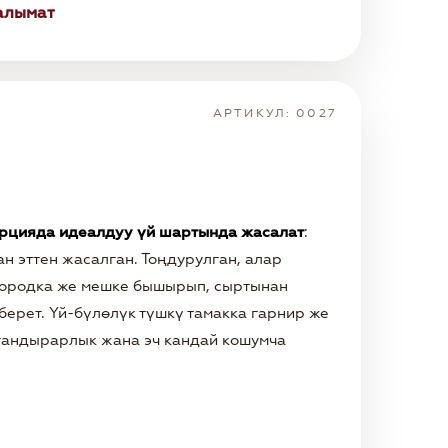
алымат
АРТИКУЛ: 0027
орцияда идеалдуу үй шартында жасалат
:
ан эттен жасалган. Тоңдурулган, алар
овородка же мешке бышырып, сыртынан
берет. Үй-бүлөлүк түшкү тамакка гарнир же
ттандырарлык жана эч кандай кошумча