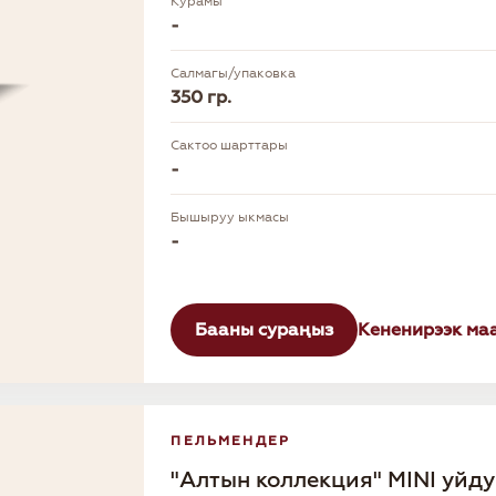
Курамы
-
Салмагы/упаковка
350 гр.
Сактоо шарттары
-
Бышыруу ыкмасы
-
Бааны сураңыз
Кененирээк ма
ПЕЛЬМЕНДЕР
"Алтын коллекция" MINI уйд